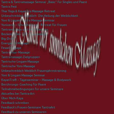
Tantra & Tantramassage Seminar „Basic“ für Singles und Paare
Tantra Fest
Thai Yoga & KayanTra Massage Retreat
Unbeschreiblich Weiblich- Die Heilung der Weiblichkeit
Yoni & Lingam Tantra Massage Seminar
Yoniverse – Schossheilung – Retreat für Frauen
Tantramassage und ihre Intention
Beckenboden- und Analmassage
Big-Draw
Energie-Öl-Massage
Fesselmassage
Tantra Paar-Massage
Tantramassage-Zielgruppen
Tantrische Lingam-Massage
Tantrische Yoni-Massage
Unbeschreiblich Weiblich Frauenjahrestraining
Yoni & Lingam Massage Seminar
KayanTra® – Tagesseminar – Massage & Bodywork
Berührungs- Coaching für Paare
Teilnahmebedingungen für unsere Seminare
Aktuelles bei Tantra-Art
Über Mich-Kaya
Feedback schreiben
Feedback’s Frauen-Seminare TantraArt
Feedback zu unseren Seminaren