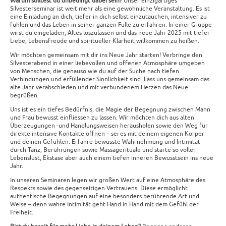
Warum solltest du unbedingt dabei sein?
Unser einzigartiges
Silvesterseminar ist weit mehr als eine gewöhnliche Veranstaltung. Es ist
eine Einladung an dich, tiefer in dich selbst einzutauchen, intensiver zu
fühlen und das Leben in seiner ganzen Fülle zu erfahren. In einer Gruppe
wirst du eingeladen, Altes loszulassen und das neue Jahr 2025 mit tiefer
Liebe, Lebensfreude und spiritueller Klarheit willkommen zu heißen.
Wir möchten gemeinsam mit dir ins Neue Jahr starten! Verbringe den
Silvesterabend in einer liebevollen und offenen Atmosphäre umgeben
von Menschen, die genauso wie du auf der Suche nach tiefen
Verbindungen und erfüllender Sinnlichkeit sind. Lass uns gemeinsam das
alte Jahr verabschieden und mit verbundenem Herzen das Neue
begrüßen.
Uns ist es ein tiefes Bedürfnis, die Magie der Begegnung zwischen Mann
und Frau bewusst einfliessen zu lassen. Wir möchten dich aus alten
Überzeugungen -und Handlungsweisen herausholen sowie den Weg für
direkte intensive Kontakte öffnen – sei es mit deinem eigenen Körper
und deinen Gefühlen. Erfahre bewusste Wahrnehmung und Intimität
durch Tanz, Berührungen sowie Massagerituale und starte so voller
Lebenslust, Ekstase aber auch einem tiefen inneren Bewusstsein ins neue
Jahr.
In unseren Seminaren legen wir großen Wert auf eine Atmosphäre des
Respekts sowie des gegenseitigen Vertrauens. Diese ermöglicht
authentische Begegnungen auf eine besonders berührende Art und
Weise – denn wahre Intimität geht Hand in Hand mit dem Gefühl der
Freiheit.