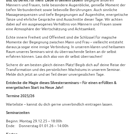
Bist du bereit für mehr Liebe in deinem Leben?
Begegne anderen
Männern und Frauen, teile besondere Augenblicke, genieße Moment der
tiefen Verbundenheit sowie liebevolle Berührungen. Auch sinnliche
Massagesequenzen und tiefe Begegnungen auf Augenhöhe, energetische
Tänze und ehrliche Gespräche sind Ausschnitte dieser Tage. Wir achten
dabei auf ein ausgewogenes Verhältnis von Männern und Frauen sowie
eine Atmosphäre der Wertschätzung und Achtsamkeit.
Echte innere Freiheit und Offenheit sind die Schlüssel für magische
Momente der Begegnung zwischen Mann und Frau – vielleicht entsteht
daraus ja sogar eine innige Verbindung. In unserem klaren und heilsamen
Raum unseres Seminars wirst du überraschende Seiten an dir selbst
erfahren können. Lass dich also von dir selbst überraschen!
Sichere dir am besten gleich deinen Platz! Begib dich auf deine Reise der
Transformation und des persönlichen Wachstums in unserem Seminar.
Melde dich jetzt an und sei Teil dieser unvergesslichen Tage.
Entdecke die Magie dieses Silvesterseminars – für einen erfüllten &
energetischen Start ins Neue Jahr!
Termine 2025/26
Warteliste – kannst du dich gerne unverbindlich eintragen lassen.
Seminarzeiten
Beginn: Montag 29.12.25 – 18:00h
Ende: Donnerstag 01.01.26 – 14:00h