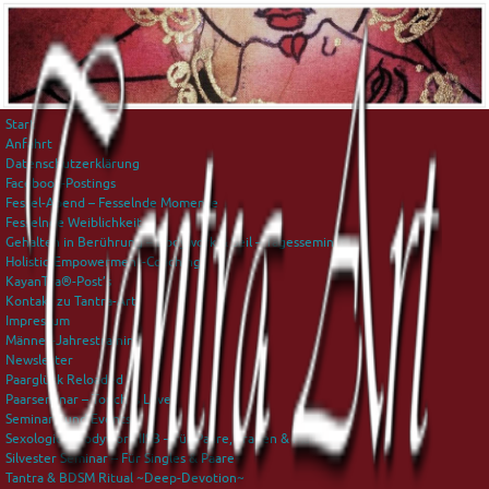
Start
Anfahrt
Datenschutzerklärung
Facebook-Postings
Fessel-Abend – Fesselnde Momente
Fesselnde Weiblichkeit
Gehalten in Berührung – Bodywork & Seil – Tagesseminar
Holistic-Empowerment-Coaching
KayanTra®-Post’s
Kontakt zu Tantra-Art
Impressum
Männer-Jahrestraining
Newsletter
Paarglück Reloaded
Paarseminar – Touch is Love
Seminare und Events
Sexological Bodywork IISB – für Paare, Frauen & Männer
Silvester Seminar – Für Singles & Paare
Tantra & BDSM Ritual ~Deep-Devotion~