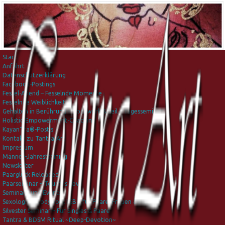
Start
Anfahrt
Datenschutzerklärung
Facebook-Postings
Fessel-Abend – Fesselnde Momente
Fesselnde Weiblichkeit
Gehalten in Berührung – Bodywork & Seil – Tagesseminar
Holistic-Empowerment-Coaching
KayanTra®-Post’s
Kontakt zu Tantra-Art
Impressum
Männer-Jahrestraining
Newsletter
Paarglück Reloaded
Paarseminar – Touch is Love
Seminare und Events
Sexological Bodywork IISB – für Paare, Frauen & Männer
Silvester Seminar – Für Singles & Paare
Tantra & BDSM Ritual ~Deep-Devotion~