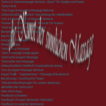
Tantra & Tantramassage Seminar „Basic“ für Singles und Paare
Tantra Fest
Thai Yoga & KayanTra Massage Retreat
Unbeschreiblich Weiblich- Die Heilung der Weiblichkeit
Yoni & Lingam Tantra Massage Seminar
Yoniverse – Schossheilung – Retreat für Frauen
Tantramassage und ihre Intention
Beckenboden- und Analmassage
Big-Draw
Energie-Öl-Massage
Fesselmassage
Tantra Paar-Massage
Tantramassage-Zielgruppen
Tantrische Lingam-Massage
Tantrische Yoni-Massage
Unbeschreiblich Weiblich Frauenjahrestraining
Yoni & Lingam Massage Seminar
KayanTra® – Tagesseminar – Massage & Bodywork
Berührungs- Coaching für Paare
Teilnahmebedingungen für unsere Seminare
Aktuelles bei Tantra-Art
Über Mich-Kaya
Feedback schreiben
Feedback’s Frauen-Seminare TantraArt
Feedback zu unseren Seminaren