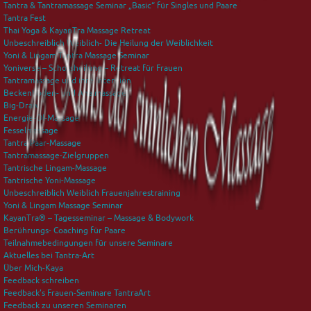
Tantra & Tantramassage Seminar „Basic“ für Singles und Paare
Tantra Fest
Thai Yoga & KayanTra Massage Retreat
Unbeschreiblich Weiblich- Die Heilung der Weiblichkeit
Yoni & Lingam Tantra Massage Seminar
Yoniverse – Schossheilung – Retreat für Frauen
Tantramassage und ihre Intention
Beckenboden- und Analmassage
Big-Draw
Energie-Öl-Massage
Fesselmassage
Tantra Paar-Massage
Tantramassage-Zielgruppen
Tantrische Lingam-Massage
Tantrische Yoni-Massage
Unbeschreiblich Weiblich Frauenjahrestraining
Yoni & Lingam Massage Seminar
KayanTra® – Tagesseminar – Massage & Bodywork
Berührungs- Coaching für Paare
Teilnahmebedingungen für unsere Seminare
Aktuelles bei Tantra-Art
Über Mich-Kaya
Feedback schreiben
Feedback’s Frauen-Seminare TantraArt
Feedback zu unseren Seminaren