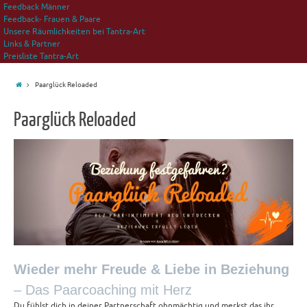
Feedback Männer
Feedback- Frauen & Paare
Unsere Räumlichkeiten bei Tantra-Art
Links & Partner
Preisliste Tantra-Art
Paarglück Reloaded
Paarglück Reloaded
Wieder mehr Freude & Liebe in Beziehung
– Das Paarcoaching mit Herz
Du fühlst dich in deiner Partnerschaft ohnmächtig und merkst das ihr