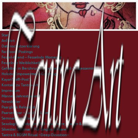
Start
Anfahrt
Datenschutzerklärung
Facebook-Postings
Fessel-Abend – Fesselnde Momente
Fesselnde Weiblichkeit
Gehalten in Berührung – Bodywork & Seil – Tagesseminar
Holistic-Empowerment-Coaching
KayanTra®-Post’s
Kontakt zu Tantra-Art
Impressum
Männer-Jahrestraining
Newsletter
Paarglück Reloaded
Paarseminar – Touch is Love
Seminare und Events
Sexological Bodywork IISB – für Paare, Frauen & Männer
Silvester Seminar – Für Singles & Paare
Tantra & BDSM Ritual ~Deep-Devotion~