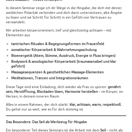
In diesem Seminar zeige ich dir Wege in die Hingabe, die dich mit deiner
weiblichen Polarität verbinden und dich darin unterstützen, alte Ängste
zu lösen und sie Schritt für Schritt in ein Gefühl von Vertrauen zu
verwandeln.
Wir arbeiten körperorientiert, tief und gleichzeitig achtsam – mit
Elementen aus:
tantrischen Ritualen & Begegnungsformen im Frauenfeld
somatischer Körperarbeit & Wahrnehmungsschulung
Bioenergetik (Atem, Stimme, Ausdruck, Energie in Fluss bringen)
Bodywork & sexologischer Körperarbeit (traumasensibel und klar
geführt)
Massagesequenzen & ganzheitlichen Massage-Elementen
Meditationen, Trancen und Integrationsräumen
Diese Tage sind eine Einladung, dich wieder als Frau zu spüren:
genährt
sein, Herzöffnung, Blockaden lösen, Harmonie herstellen
– im Körper, im
Herzen, in deinem inneren Raum.
Alles in einem Rahmen, der dich stärkt:
klar, achtsam, warm, respektvoll.
Du gehst nur so weit, wie es für dich stimmig ist.
Das Besondere: Das Seil als Werkzeug für Hingabe
Ein besonderer Teil dieses Seminars ist die Arbeit mit dem
Seil
– nicht als