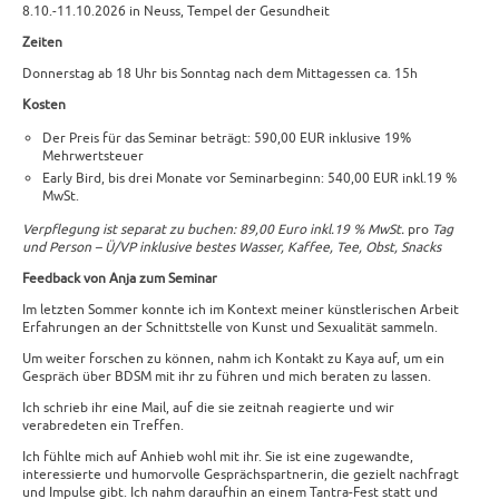
8.10.-11.10.2026 in Neuss, Tempel der Gesundheit
Zeiten
Donnerstag ab 18 Uhr bis Sonntag nach dem Mittagessen ca. 15h
Kosten
Der Preis für das Seminar beträgt: 590,00 EUR inklusive 19%
Mehrwertsteuer
Early Bird, bis drei Monate vor Seminarbeginn: 540,00 EUR inkl.19 %
MwSt.
Verpflegung ist separat zu buchen: 89,00 Euro inkl.19 % MwSt.
pro
Tag
und Person – Ü/VP inklusive bestes Wasser, Kaffee, Tee, Obst, Snacks
Feedback von Anja zum Seminar
Im letzten Sommer konnte ich im Kontext meiner künstlerischen Arbeit
Erfahrungen an der Schnittstelle von Kunst und Sexualität sammeln.
Um weiter forschen zu können, nahm ich Kontakt zu Kaya auf, um ein
Gespräch über BDSM mit ihr zu führen und mich beraten zu lassen.
Ich schrieb ihr eine Mail, auf die sie zeitnah reagierte und wir
verabredeten ein Treffen.
Ich fühlte mich auf Anhieb wohl mit ihr. Sie ist eine zugewandte,
interessierte und humorvolle Gesprächspartnerin, die gezielt nachfragt
und Impulse gibt. Ich nahm daraufhin an einem Tantra-Fest statt und