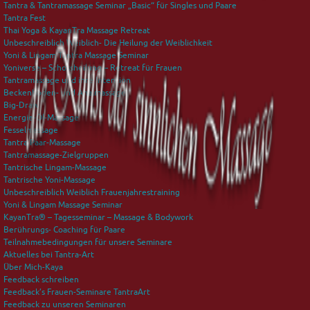
Tantra & Tantramassage Seminar „Basic“ für Singles und Paare
Tantra Fest
Thai Yoga & KayanTra Massage Retreat
Unbeschreiblich Weiblich- Die Heilung der Weiblichkeit
Yoni & Lingam Tantra Massage Seminar
Yoniverse – Schossheilung – Retreat für Frauen
Tantramassage und ihre Intention
Beckenboden- und Analmassage
Big-Draw
Energie-Öl-Massage
Fesselmassage
Tantra Paar-Massage
Tantramassage-Zielgruppen
Tantrische Lingam-Massage
Tantrische Yoni-Massage
Unbeschreiblich Weiblich Frauenjahrestraining
Yoni & Lingam Massage Seminar
KayanTra® – Tagesseminar – Massage & Bodywork
Berührungs- Coaching für Paare
Teilnahmebedingungen für unsere Seminare
Aktuelles bei Tantra-Art
Über Mich-Kaya
Feedback schreiben
Feedback’s Frauen-Seminare TantraArt
Feedback zu unseren Seminaren