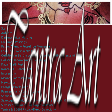
Start
Anfahrt
Datenschutzerklärung
Facebook-Postings
Fessel-Abend – Fesselnde Momente
Fesselnde Weiblichkeit
Gehalten in Berührung – Bodywork & Seil – Tagesseminar
Holistic-Empowerment-Coaching
KayanTra®-Post’s
Kontakt zu Tantra-Art
Impressum
Männer-Jahrestraining
Newsletter
Paarglück Reloaded
Paarseminar – Touch is Love
Seminare und Events
Sexological Bodywork IISB – für Paare, Frauen & Männer
Silvester Seminar – Für Singles & Paare
Tantra & BDSM Ritual ~Deep-Devotion~