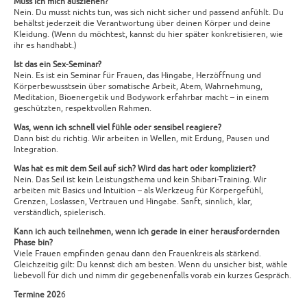
Muss ich mich ausziehen?
Nein. Du musst nichts tun, was sich nicht sicher und passend anfühlt. Du
behältst jederzeit die Verantwortung über deinen Körper und deine
Kleidung. (Wenn du möchtest, kannst du hier später konkretisieren, wie
ihr es handhabt.)
Ist das ein Sex-Seminar?
Nein. Es ist ein Seminar für Frauen, das Hingabe, Herzöffnung und
Körperbewusstsein über somatische Arbeit, Atem, Wahrnehmung,
Meditation, Bioenergetik und Bodywork erfahrbar macht – in einem
geschützten, respektvollen Rahmen.
Was, wenn ich schnell viel fühle oder sensibel reagiere?
Dann bist du richtig. Wir arbeiten in Wellen, mit Erdung, Pausen und
Integration.
Was hat es mit dem Seil auf sich? Wird das hart oder kompliziert?
Nein. Das Seil ist kein Leistungsthema und kein Shibari-Training. Wir
arbeiten mit Basics und Intuition – als Werkzeug für Körpergefühl,
Grenzen, Loslassen, Vertrauen und Hingabe. Sanft, sinnlich, klar,
verständlich, spielerisch.
Kann ich auch teilnehmen, wenn ich gerade in einer herausfordernden
Phase bin?
Viele Frauen empfinden genau dann den Frauenkreis als stärkend.
Gleichzeitig gilt: Du kennst dich am besten. Wenn du unsicher bist, wähle
liebevoll für dich und nimm dir gegebenenfalls vorab ein kurzes Gespräch.
Termine 202
6