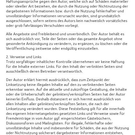
Haftungsansprüche gegen den Autor, welche sich auf Schäden materieller
oder ideeller Art beziehen, die durch die Nutzung oder Nichtnutzung der
dargebotenen Informationen bzw. durch die Nutzung fehlerhafter und
unvollständiger Informationen verursacht wurden, sind grundsätzlich
ausgeschlossen, sofern seitens des Autors kein nachweislich vorsätzliches
oder grob fahrlässiges Verschulden vorliegt.
Alle Angebote sind freibleibend und unverbindlich. Der Autor behält es
sich ausdrücklich vor, Teile der Seiten oder das gesamte Angebot ohne
gesonderte Ankündigung zu verändern, zu ergänzen, zu löschen oder die
Veröffentlichung zeitweise oder endgültig einzustellen.
2. Verweise und Links
Trotz sorgfältiger inhaltlicher Kontrolle übernehmen wir keine Haftung
für die Inhalte externer Links. Für den Inhalt der verlinkten Seiten sind
ausschließlich deren Betreiber verantwortlich.
Der Autor erklärt hiermit ausdrücklich, dass zum Zeitpunkt der
Linksetzung keine illegalen Inhalte auf den zu verlinkenden Seiten
erkennbar waren. Auf die aktuelle und zukünftige Gestaltung, die Inhalte
oder die Urheberschaft der gelinkten/verknüpften Seiten hat der Autor
keinerlei Einfluss. Deshalb distanziert er sich hiermit ausdrücklich von
allen Inhalten aller gelinkten/verknüpften Seiten, die nach der
Linksetzung verändert wurden. Diese Feststellung gilt für alle innerhalb
des eigenen Internetangebotes gesetzten Links und Verweise sowie für
Fremdeinträge in vom Autor ggf. eingerichteten Gästebüchern,
Diskussionsforen und Mailinglisten. Für illegale, fehlerhafte oder
unvollständige Inhalte und insbesondere für Schäden, die aus der Nutzung
oder Nichtnutzung solcherart dargebotener Informationen entstehen,