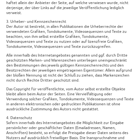
haftet allein der Anbieter der Seite, auf welche verwiesen wurde, nicht
derjenige, der über Links auf die jeweilige Veröffentlichung lediglich
verweist.
3. Urheber- und Kennzeichenrecht
Der Autor ist bestrebt, in allen Publikationen die Urheberrechte der
verwendeten Grafiken, Tondokumente, Videosequenzen und Texte zu
beachten, von ihm selbst erstellte Grafiken, Tondokumente,
Videosequenzen und Texte zu nutzen oder auf lizenzfreie Grafiken,
Tondokumente, Videosequenzen und Texte zurückzugreifen.
Alle innerhalb des Internetangebotes genannten und ggf. durch Dritte
geschützten Marken- und Warenzeichen unterliegen uneingeschränkt
den Bestimmungen des jeweils gültigen Kennzeichenrechts und den
Besitzrechten der jeweiligen eingetragenen Eigentümer. Allein aufgrund
der bloßen Nennung ist nicht der Schluß zu ziehen, dass Markenzeichen
nicht durch Rechte Dritter geschützt sind.
Das Copyright für veröffentlichte, vom Autor selbst erstellte Objekte
bleibt allein beim Autor der Seiten. Eine Vervielfältigung oder
Verwendung solcher Grafiken, Tondokumente, Videosequenzen und Texte
in anderen elektronischen oder gedruckten Publikationen ist ohne
ausdrückliche Zustimmung des Autors nicht gestattet.
4. Datenschutz
Sofern innerhalb des Internetangebotes die Möglichkeit zur Eingabe
persönlicher oder geschäftlicher Daten (Emailadressen, Namen,
Anschriften) besteht, so erfolgt die Preisgabe dieser Daten seitens des
Nutzers auf ausdrücklich freiwilliger Basis. Die Inanspruchnahme und