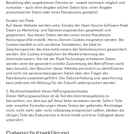
Bezahlung aller angebotenen Dienste ist – soweit technisch möglich und
zumutbar – auch ohne Angabe solcher Daten bzw. unter Angabe
anonymisierter Daten oder eines Pseudonyms gestattet.
Einsatz von Piwik
Auf dieser Website werden unter Einsatz der Open-Source-Software Piwik
Daten zu Marketing- und Optimierungszwecken gesammelt und
gespeichert. Aus diesen Daten werden unter einem Pseudonym
Nutzungsprofile erstellt. Hierzu können Cookies eingesetzt werden. Bei
Cookies handelt es sich um kleine Textdateien, die lokal im
Zwischenspeicher des Internetbrowsers des Seitenbesuchers gespeichert
werden. Die Cookies ermöglichen die Wiedererkennung des
Internetbrowsers. Die mit der Piwik-Technologie erhobenen Daten
werden ohne die gesondert erteilte Zustimmung des Betroffenen nicht
dazu benutzt, den Besucher dieser Website persönlich zu identifizieren
und nicht mit personenbezogenen Daten über den Träger des
Pseudonyms zusammengeführt. Der Datenerhebung und -speicherung
kann jederzeit mit Wirkung für die Zukunft widersprochen werden.
5. Rechtswirksamkeit dieses Haftungsausschlusses
Dieser Haftungsausschluss ist als Teil des Internetangebotes zu
betrachten, von dem aus auf diese Seite verwiesen wurde. Sofern Teile
oder einzelne Formulierungen dieses Textes der geltenden Rechtslage
nicht, nicht mehr oder nicht vollständig entsprechen sollten, bleiben die
übrigen Teile des Dokumentes in ihrem Inhalt und ihrer Gültigkeit davon
unberührt.
Datenschutzerklärung