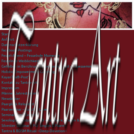
Start
Anfahrt
Datenschutzerklärung
Facebook-Postings
Fessel-Abend – Fesselnde Momente
Fesselnde Weiblichkeit
Gehalten in Berührung – Bodywork & Seil – Tagesseminar
Holistic-Empowerment-Coaching
KayanTra®-Post’s
Kontakt zu Tantra-Art
Impressum
Männer-Jahrestraining
Newsletter
Paarglück Reloaded
Paarseminar – Touch is Love
Seminare und Events
Sexological Bodywork IISB – für Paare, Frauen & Männer
Silvester Seminar – Für Singles & Paare
Tantra & BDSM Ritual ~Deep-Devotion~