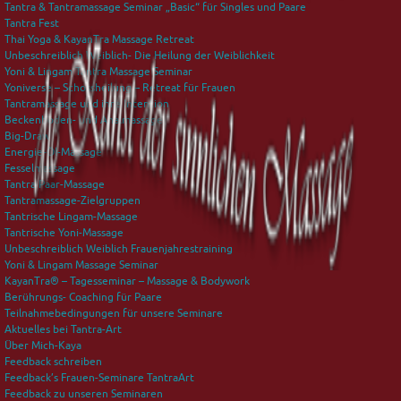
Tantra & Tantramassage Seminar „Basic“ für Singles und Paare
Tantra Fest
Thai Yoga & KayanTra Massage Retreat
Unbeschreiblich Weiblich- Die Heilung der Weiblichkeit
Yoni & Lingam Tantra Massage Seminar
Yoniverse – Schossheilung – Retreat für Frauen
Tantramassage und ihre Intention
Beckenboden- und Analmassage
Big-Draw
Energie-Öl-Massage
Fesselmassage
Tantra Paar-Massage
Tantramassage-Zielgruppen
Tantrische Lingam-Massage
Tantrische Yoni-Massage
Unbeschreiblich Weiblich Frauenjahrestraining
Yoni & Lingam Massage Seminar
KayanTra® – Tagesseminar – Massage & Bodywork
Berührungs- Coaching für Paare
Teilnahmebedingungen für unsere Seminare
Aktuelles bei Tantra-Art
Über Mich-Kaya
Feedback schreiben
Feedback’s Frauen-Seminare TantraArt
Feedback zu unseren Seminaren