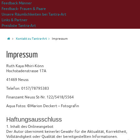
Feedback Männer
Feedback- Frauen & Paare
Unsere Räumlichkeiten bei Tantra-Art
Links & Partner
Preisliste Tantra-Art
Kontakt zu Tantra-Art
Impressum
Impressum
Ruth Kaya Mhiri-Könn
Hochstadenstrasse 17A
41469 Neuss
Telefon: 0157/78795383
Finanzamt Neuss St-Nr. 122/5418/5564
Aqua Fotos: ©Marion Deckert – Fotografin
Haftungsausschluss
1. Inhalt des Onlineangebot
Der Autor übernimmt keinerlei Gewähr für die Aktualität, Korrektheit,
Vollständigkeit oder Qualität der bereitgestellten Informationen.