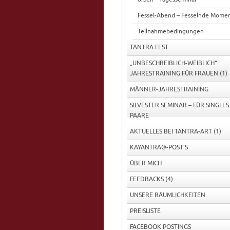
Teilnahmebedingungen für unsere Seminare
Aktuelles bei Tantra-Art
Fessel-Abend – Fesselnde Mome
Über Mich-Kaya
Teilnahmebedingungen
Feedback schreiben
Feedback’s Frauen-Seminare TantraArt
TANTRA FEST
Feedback zu unseren Seminaren
Feedback Männer
„UNBESCHREIBLICH-WEIBLICH“
Feedback- Frauen & Paare
JAHRESTRAINING FÜR FRAUEN
(1)
Unsere Räumlichkeiten bei Tantra-Art
Links & Partner
MÄNNER-JAHRESTRAINING
Preisliste Tantra-Art
SILVESTER SEMINAR – FÜR SINGLES
PAARE
AKTUELLES BEI TANTRA-ART
(1)
KAYANTRA®-POST’S
ÜBER MICH
FEEDBACKS
(4)
UNSERE RÄUMLICHKEITEN
PREISLISTE
FACEBOOK POSTINGS