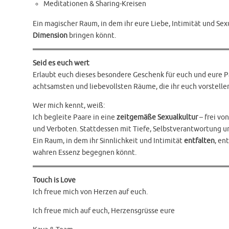
Meditationen & Sharing-Kreisen
Ein magischer Raum, in dem ihr eure Liebe, Intimität und Sexu
Dimension
bringen könnt.
Seid es euch wert
Erlaubt euch dieses besondere Geschenk für euch und eure Pa
achtsamsten und liebevollsten Räume, die ihr euch vorstelle
Wer mich kennt, weiß:
Ich begleite Paare in eine
zeitgemäße Sexualkultur
– frei vo
und Verboten. Stattdessen mit Tiefe, Selbstverantwortung 
Ein Raum, in dem ihr Sinnlichkeit und Intimität
entfalten
, en
wahren Essenz begegnen könnt.
Touch is Love
Ich freue mich von Herzen auf euch.
Ich freue mich auf euch, Herzensgrüsse eure