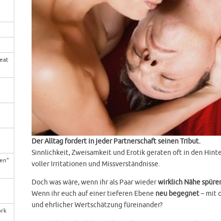
en & Männer
Singles und Paare
reat
eiblichkeit
uen
Der Alltag fordert in jeder Partnerschaft seinen Tribut.
Sinnlichkeit, Zweisamkeit und Erotik geraten oft in den Hin
en“
voller Irritationen und Missverständnisse.
Doch was wäre, wenn ihr als Paar wieder
wirklich Nähe spüre
ng
Wenn ihr euch auf einer tieferen Ebene
neu begegnet
– mit 
und ehrlicher Wertschätzung füreinander?
ywork
ork