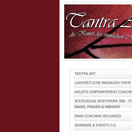
Start
Anfahrt
TANTRA ART
Datenschutzerklärung
Facebook-Postings
GANZHEITLICHE MASSAGEN TMV®
Fessel-Abend – Fesselnde Momente
HOLISTIC-EMPOWERMENT-COACHI
Fesselnde Weiblichkeit
Gehalten in Berührung – Bodywork & Seil – 
SEXOLOGICAL BODYWORK IISB – F
Holistic-Empowerment-Coaching
PAARE, FRAUEN & MÄNNER
KayanTra®-Post’s
Kontakt zu Tantra-Art
PAAR-COACHING-RELOADED
Impressum
Männer-Jahrestraining
SEMINARE & EVENTS
(12)
Newsletter