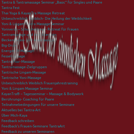
Tantra & Tantramassage Seminar „Basic“ für Singles und Paare
Tantra Fest
Thai Yoga & KayanTra Massage Retreat
Unbeschreiblich Weiblich- Die Heilung der Weiblichkeit
Yoni & Lingam Tantra Massage Seminar
Yoniverse – Schossheilung – Retreat für Frauen
Tantramassage und ihre Intention
Beckenboden- und Analmassage
Big-Draw
Energie-Öl-Massage
Fesselmassage
Tantra Paar-Massage
Tantramassage-Zielgruppen
Tantrische Lingam-Massage
Tantrische Yoni-Massage
Unbeschreiblich Weiblich Frauenjahrestraining
Yoni & Lingam Massage Seminar
KayanTra® – Tagesseminar – Massage & Bodywork
Berührungs- Coaching für Paare
Teilnahmebedingungen für unsere Seminare
Aktuelles bei Tantra-Art
Über Mich-Kaya
Feedback schreiben
Feedback’s Frauen-Seminare TantraArt
Feedback zu unseren Seminaren