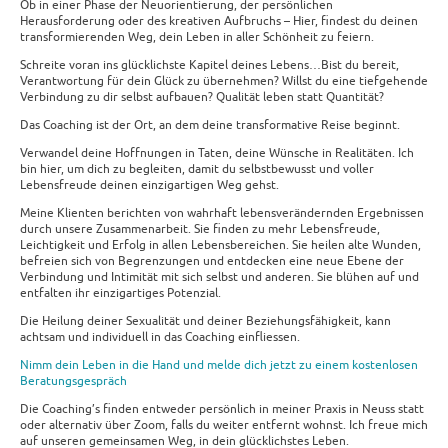
Ob in einer Phase der Neuorientierung, der persönlichen
Herausforderung oder des kreativen Aufbruchs – Hier, findest du deinen
transformierenden Weg, dein Leben in aller Schönheit zu feiern.
Schreite voran ins glücklichste Kapitel deines Lebens…Bist du bereit,
Verantwortung für dein Glück zu übernehmen? Willst du eine tiefgehende
Verbindung zu dir selbst aufbauen? Qualität leben statt Quantität?
Das Coaching ist der Ort, an dem deine transformative Reise beginnt.
Verwandel deine Hoffnungen in Taten, deine Wünsche in Realitäten. Ich
bin hier, um dich zu begleiten, damit du selbstbewusst und voller
Lebensfreude deinen einzigartigen Weg gehst.
Meine Klienten berichten von wahrhaft lebensverändernden Ergebnissen
durch unsere Zusammenarbeit. Sie finden zu mehr Lebensfreude,
Leichtigkeit und Erfolg in allen Lebensbereichen. Sie heilen alte Wunden,
befreien sich von Begrenzungen und entdecken eine neue Ebene der
Verbindung und Intimität mit sich selbst und anderen. Sie blühen auf und
entfalten ihr einzigartiges Potenzial.
Die Heilung deiner Sexualität und deiner Beziehungsfähigkeit, kann
achtsam und individuell in das Coaching einfliessen.
Nimm dein Leben in die Hand und melde dich jetzt zu einem kostenlosen
Beratungsgespräch
Die Coaching’s finden entweder persönlich in meiner Praxis in Neuss statt
oder alternativ über Zoom, falls du weiter entfernt wohnst. Ich freue mich
auf unseren gemeinsamen Weg, in dein glücklichstes Leben.