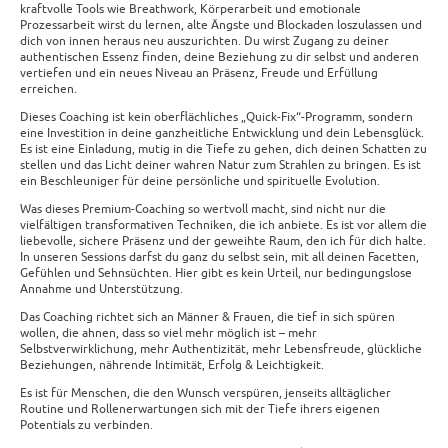
kraftvolle Tools wie Breathwork, Körperarbeit und emotionale
Prozessarbeit wirst du lernen, alte Ängste und Blockaden loszulassen und
dich von innen heraus neu auszurichten. Du wirst Zugang zu deiner
authentischen Essenz finden, deine Beziehung zu dir selbst und anderen
vertiefen und ein neues Niveau an Präsenz, Freude und Erfüllung
erreichen.
Dieses Coaching ist kein oberflächliches „Quick-Fix“-Programm, sondern
eine Investition in deine ganzheitliche Entwicklung und dein Lebensglück.
Es ist eine Einladung, mutig in die Tiefe zu gehen, dich deinen Schatten zu
stellen und das Licht deiner wahren Natur zum Strahlen zu bringen. Es ist
ein Beschleuniger für deine persönliche und spirituelle Evolution.
Was dieses Premium-Coaching so wertvoll macht, sind nicht nur die
vielfältigen transformativen Techniken, die ich anbiete. Es ist vor allem die
liebevolle, sichere Präsenz und der geweihte Raum, den ich für dich halte.
In unseren Sessions darfst du ganz du selbst sein, mit all deinen Facetten,
Gefühlen und Sehnsüchten. Hier gibt es kein Urteil, nur bedingungslose
Annahme und Unterstützung.
Das Coaching richtet sich an Männer & Frauen, die tief in sich spüren
wollen, die ahnen, dass so viel mehr möglich ist – mehr
Selbstverwirklichung, mehr Authentizität, mehr Lebensfreude, glückliche
Beziehungen, nährende Intimität, Erfolg & Leichtigkeit.
Es ist für Menschen, die den Wunsch verspüren, jenseits alltäglicher
Routine und Rollenerwartungen sich mit der Tiefe ihrers eigenen
Potentials zu verbinden.