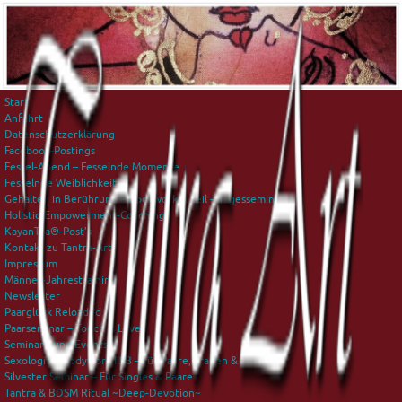
Start
Anfahrt
Datenschutzerklärung
Facebook-Postings
Fessel-Abend – Fesselnde Momente
Fesselnde Weiblichkeit
Gehalten in Berührung – Bodywork & Seil – Tagesseminar
Holistic-Empowerment-Coaching
KayanTra®-Post’s
Kontakt zu Tantra-Art
Impressum
Männer-Jahrestraining
Newsletter
Paarglück Reloaded
Paarseminar – Touch is Love
Seminare und Events
Sexological Bodywork IISB – für Paare, Frauen & Männer
Silvester Seminar – Für Singles & Paare
Tantra & BDSM Ritual ~Deep-Devotion~